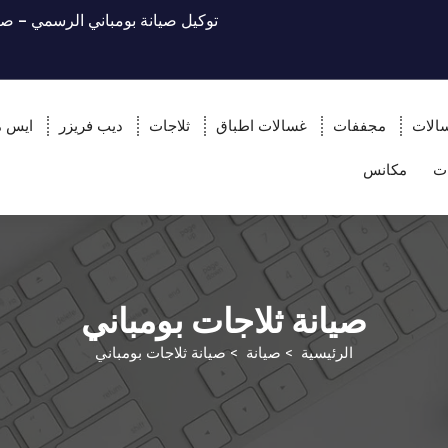
توكيل صيانة بومباني الرسمي – صي
الات
مجففات
غسالات اطباق
ثلاجات
ديب فريزر
ايس م
ت
مكانس
صيانة ثلاجات بومباني
الرئيسية
>
صيانة
>
صيانة ثلاجات بومباني