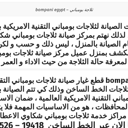
ثلاجة بومباني – bompani egypt
لصيانة لثلاجات بومباني التقنية الامريكية
 لذلك نهتم بمركز صيانة ثلاجات بومباني شكا
ام الصيانة بالمنزل ، ليس ذلك و حسب و لكن
 الكشف بمنزل عميل مركز صيانة ثلاجات بومبا
عرفة حالة الثلاجة من حيث الاداء و العمر 
bompani Maintenance Washers قطع غيار صيانة ثلاجات 
ثلاجات الخط الساخن وذلك كي تتم الصيانة ب
باني التقنية الامريكية العالمية ، ضمان الاس
المحافظات ، هو من الاساسيات المهمة فلا يت
راكز خدمة ثلاجات بومباني شكاوي الاعطال
عبر الخط الساخن 19418 – 01000630526