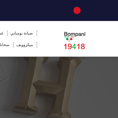
صيانة بومباني
غس
ميكروويف
سخانا