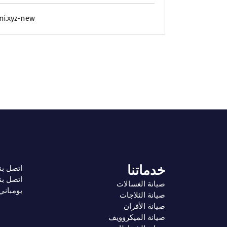
i.xyz-new
خدماتنا
اتصل بن
اتصل بن
صيانة الغسالات
بومباني 19418 الرقم الموحد لل
صيانة الثلاجات
صيانة الأفران
صيانة الميكروويف