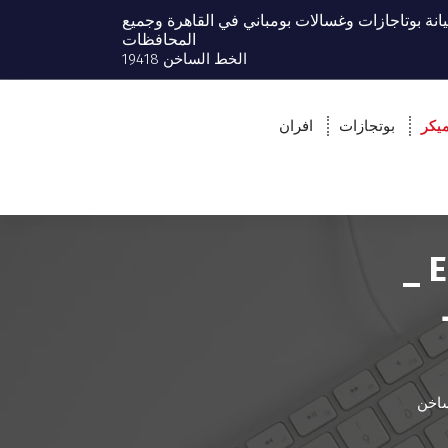
انة بوتاجازات وغسالات بومباني في القاهرة وجميع
المحافظات
الخط الساخن 19418
يكر
بوتجازات
افران
مركز صيانة ايس ميكر بومباني EGYPT _
لخط
عملاء bompani الخط الساخن