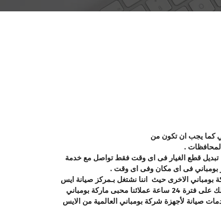
ي كما يجب ان تكون من
المحافظات .
لية بخصم يتعدى الى 50 % من الثمن الأساسي مع مراعاة تبديل قطع الغيار فى اى وقت فقط تواصل مع خدمة
 بومباني فى اى مكان وفى اى وقت .
كة بومباني الاخرى حيث اننا نشتغل بـمركز صيانة ايس
ميكر اطباق بومباني المعتمد لصيانة جميع اجهزة صيانة بومباني من صيانة ايس ميكر بومباني وباقي منتجات شركة بومباني وذلك على فترة 24 ساعة عملائنا محبى ماركة بومباني
ات صيانة لأجهزة شركة بومباني العالمية من الايس