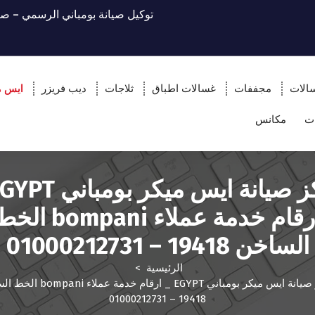
توكيل صيانة بومباني الرسمي – صي
الات
مجففات
غسالات اطباق
ثلاجات
ديب فريزر
ايس م
ت
مكانس
ارقام خدمة عملاء bompani ا
الساخن 19418 – 01000212731
الرئيسية
>
مركز صيانة ايس ميكر بومباني EGYPT _ ارقام خدمة 
19418 – 01000212731