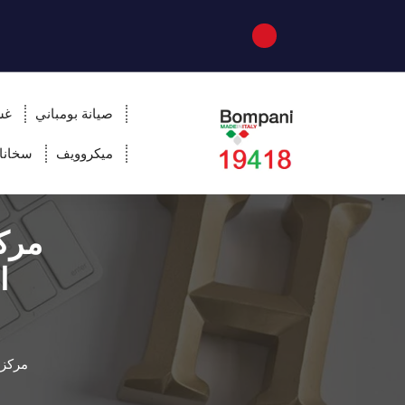
صيانة بومباني
غس
ميكروويف
سخانا