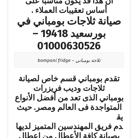
أن هذا قد يكون مناسبًا على
أساس تعقيبات العملاء​ .
صيانة ثلاجات بومباني في
بورسعيد 19418 –
01000630526
ثلاجة بومباني – bompani fridge
تقدم بومباني قسم خاص لصيانة
ثلاجات وديب فريزرات
بومباني الذى تعد من أفضل الأنواع
المتواجدة فى العالم ومصر.
حيث
يق
دم فريق المهندسين المتميز لديها
بصيانة كافة الأعطال من اعطال