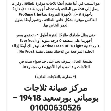
هو السبب في أننا نقدم أيضًا ثلاجات موفرة للطاقة . وفر ما
يصل إلى 50٪ من الطاقة باستخدام أجهزة A +++ (مقارنةً
بأجهزة A +). الأجهزة المزودة بضاغط ProSmart
العاكس موفرة بشكل خاص للطاقة . وتتميز أيضًا بطول
العمر الخاص بها.
حتى يظل طعامك طازجًا لفترة أطول * ، تحتوي بعض
أجهزتنا على منطقة 0 درجة مئوية أو Everfresh
+ مع تقنية Active Fresh Blue Light . نوفر لك أيضًا إزالة
الجليد المزعجة من ثلاجتك بفضل تقنية No Frost .
بطبيعة الحال، سوف تجد على حد سواء بنيت في
الثلاجات و قائمة بذاتها الأجهزة في مجموعتنا.
(* مقارنة بالثلاجات العادية)
مركز صيانة ثلاجات
بومباني بورسعيد 19418 –
01000630526