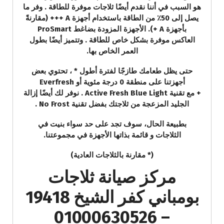
هو السبب في أننا نقدم أيضًا ثلاجات موفرة للطاقة . وفر ما
يصل إلى 50٪ من الطاقة باستخدام أجهزة A +++ (مقارنةً
بأجهزة A +). الأجهزة المزودة بضاغط ProSmart
العاكس موفرة بشكل خاص للطاقة . وتتميز أيضًا بطول
العمر الخاص بها.
حتى يظل طعامك طازجًا لفترة أطول * ، تحتوي بعض
أجهزتنا على منطقة 0 درجة مئوية أو Everfresh
+ مع تقنية Active Fresh Blue Light . نوفر لك أيضًا إزالة
الجليد المزعجة من ثلاجتك بفضل تقنية No Frost .
بطبيعة الحال، سوف تجد على حد سواء بنيت في
الثلاجات و قائمة بذاتها الأجهزة في مجموعتنا.
(* مقارنة بالثلاجات العادية)
مركز صيانة ثلاجات
بومباني كفر الشيخ 19418
– 01000630526