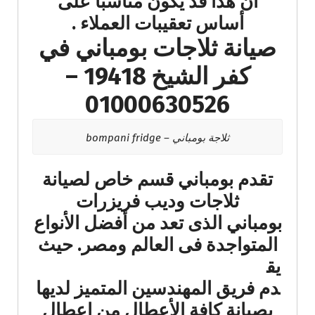
أن هذا قد يكون مناسبًا على
أساس تعقيبات العملاء​ .
صيانة ثلاجات بومباني في
كفر الشيخ 19418 –
01000630526
ثلاجة بومباني – bompani fridge
تقدم بومباني قسم خاص لصيانة
ثلاجات وديب فريزرات
بومباني الذى تعد من أفضل الأنواع
المتواجدة فى العالم ومصر.
حيث
يق
دم فريق المهندسين المتميز لديها
بصيانة كافة الأعطال من اعطال